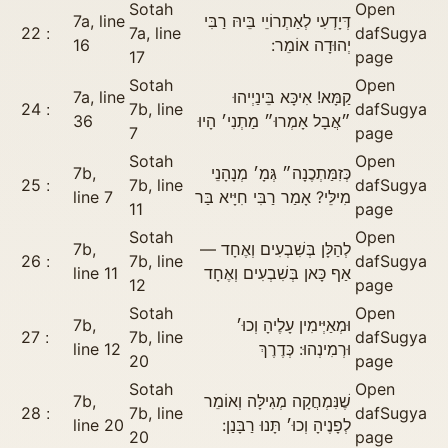
Sotah
Open
7a, line
דְּיָדְעִי לְאַתְרוֹיֵי בֵּיהּ רַבִּי
22
7a, line
daf
Sugya
16
יְהוּדָה אוֹמֵר:
17
page
Sotah
Open
7a, line
קַמָּא! אִיכָּא בֵּינַיְיהוּ
24
7b, line
daf
Sugya
36
״אֲבָל אָמְרוּ״ מַתְנִי׳ הָיוּ
7
page
Sotah
Open
7b,
כְּזִמַּתְכֶנָה״ גְּמָ׳ מְנָהָנֵי
25
7b, line
daf
Sugya
line 7
מִילֵּי? אָמַר רַבִּי חִיָּיא בַּר
11
page
Sotah
Open
7b,
לְהַלָּן בְּשִׁבְעִים וְאֶחָד —
26
7b, line
daf
Sugya
line 11
אַף כָּאן בְּשִׁבְעִים וְאֶחָד
12
page
Sotah
Open
7b,
וּמְאַיְּימִין עָלֶיהָ וְכוּ׳
27
7b, line
daf
Sugya
line 12
וּרְמִינְהוּ: כְּדֶרֶךְ
20
page
Sotah
Open
7b,
שֶׁנִּמְחֲקָה מְגִילָּה וְאוֹמֵר
28
7b, line
daf
Sugya
line 20
לְפָנֶיהָ וְכוּ׳ תָּנוּ רַבָּנַן:
20
page