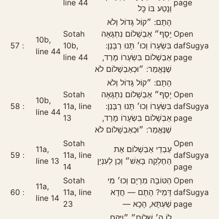
line 44
page
וְנָטַע בּוֹ כׇּל
הָתָם: ״קוֹל גָּדוֹל וְלֹא
Sotah
יָסָף״ אַבְשָׁלוֹם נִתְגָּאָה
Open
10b,
57
10b,
בִּשְׂעָרוֹ וְכוּ׳ תָּנוּ רַבָּנַן:
daf
Sugya
line 44
line 44
אַבְשָׁלוֹם בִּשְׂעָרוֹ מָרַד,
page
שֶׁנֶּאֱמַר: ״וּכְאַבְשָׁלוֹם לֹא
הָתָם: ״קוֹל גָּדוֹל וְלֹא
Sotah
יָסָף״ אַבְשָׁלוֹם נִתְגָּאָה
Open
10b,
58
11a, line
בִּשְׂעָרוֹ וְכוּ׳ תָּנוּ רַבָּנַן:
daf
Sugya
line 44
13
אַבְשָׁלוֹם בִּשְׂעָרוֹ מָרַד,
page
שֶׁנֶּאֱמַר: ״וּכְאַבְשָׁלוֹם לֹא
Sotah
Open
11a,
עַבְדֵי אַבְשָׁלוֹם אֶת
59
11a, line
daf
Sugya
line 13
הַחֶלְקָה בָּאֵשׁ״ וְכֵן לְעִנְיַן
14
page
Sotah
הַטּוֹבָה מִרְיָם וְכוּ׳ מִי
Open
11a,
60
11a, line
דָּמֵי? הָתָם — חֲדָא
daf
Sugya
line 14
23
שַׁעְתָּא, הָכָא —
page
לוֹ ה׳ שָׁלוֹם״ ״וַיָּקׇם