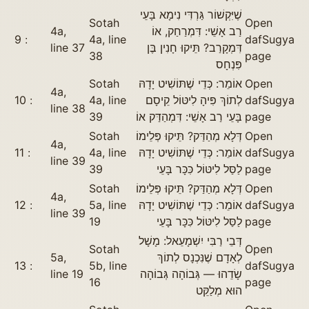
שֶׁיִּקְשׁוֹר גַּרְדִּי נִימָא בָּעֵי
Sotah
Open
4a,
רַב אָשֵׁי: דִּמְרַחַק, אוֹ
9
4a, line
daf
Sugya
line 37
דִּמְקָרַב? תֵּיקוּ חָנִין בֶּן
38
page
פִּנְחָס
Sotah
אוֹמֵר: כְּדֵי שֶׁתּוֹשִׁיט יָדָהּ
Open
4a,
10
4a, line
לְתוֹךְ פִּיהָ לִיטּוֹל קֵיסָם
daf
Sugya
line 38
39
בָּעֵי רַב אָשֵׁי: דִּמְהַדַּק אוֹ
page
Sotah
דְּלָא מְהַדַּק? תֵּיקוּ פְּלֵימוֹ
Open
4a,
11
4a, line
אוֹמֵר: כְּדֵי שֶׁתּוֹשִׁיט יָדָהּ
daf
Sugya
line 39
39
לַסַּל לִיטּוֹל כִּכָּר בָּעֵי
page
Sotah
דְּלָא מְהַדַּק? תֵּיקוּ פְּלֵימוֹ
Open
4a,
12
5a, line
אוֹמֵר: כְּדֵי שֶׁתּוֹשִׁיט יָדָהּ
daf
Sugya
line 39
19
לַסַּל לִיטּוֹל כִּכָּר בָּעֵי
page
דְּבֵי רַבִּי יִשְׁמָעֵאל: מָשָׁל
Sotah
Open
5a,
לְאָדָם שֶׁנִּכְנָס לְתוֹךְ
13
5b, line
daf
Sugya
line 19
שָׂדֵהוּ — גְּבוֹהָה גְּבוֹהָה
16
page
הוּא מְלַקֵּט