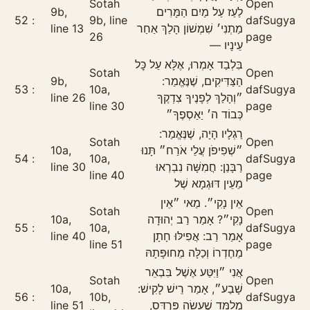
Sotah
Open
9b,
לַעַז עַל מַיִם הַמָּרִים
52
9b, line
daf
Sugya
line 13
מַתְנִי׳ שִׁמְשׁוֹן הָלַךְ אַחַר
26
page
עֵינָיו —
בִּלְבַד אָמְרוּ, אֶלָּא עַל כׇּל
Sotah
Open
9b,
הַצַּדִּיקִים, שֶׁנֶּאֱמַר:
53
10a,
daf
Sugya
line 26
״וְהָלַךְ לְפָנֶיךָ צִדְקֶךָ
line 30
page
כְּבוֹד ה׳ יַאַסְפֶךָ״
רַגְלָיו הָיָה, שֶׁנֶּאֱמַר:
Sotah
Open
10a,
״שְׁפִיפֹן עֲלֵי אֹרַח״ תָּנוּ
54
10a,
daf
Sugya
line 30
רַבָּנַן: חֲמִשָּׁה נִבְרְאוּ
line 40
page
מֵעֵין דּוּגְמָא שֶׁל
אֵין נָקִי״. מַאי ״אֵין
Sotah
Open
10a,
נָקִי״? אָמַר רַב יְהוּדָה
55
10a,
daf
Sugya
line 40
אָמַר רַב: אֲפִילּוּ חָתָן
line 51
page
מֵחֶדְרוֹ וְכַלָּה מֵחוּפָּתָהּ
אֲנִי ״וַיִּטַּע אֶשֶׁל בִּבְאֵר
Sotah
Open
10a,
שָׁבַע״, אָמַר רֵישׁ לָקִישׁ:
56
10b,
daf
Sugya
line 51
מְלַמֵּד שֶׁעָשָׂה פַּרְדֵּס,