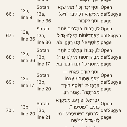
Sotah
יוֹסֵף זָכָה וְכוּ׳ מַאי שְׁנָא
Open
13a,
66
13a,
מֵעִיקָּרָא דִּכְתִיב: ״וַיַּעַל
daf
Sugya
line 8
line 36
יוֹסֵף לִקְבּוֹר
page
Sotah
לוֹ, כְּבוֹדוֹ בִּמְלָכִים יוֹתֵר
Open
13a,
67
13a,
מִבְּהֶדְיוֹטוֹת מִי לָנוּ גָּדוֹל
daf
Sugya
line 36
line 36
מִיּוֹסֵף כּוּ׳ תָּנוּ רַבָּנַן: בֹּא
page
Sotah
לוֹ, כְּבוֹדוֹ בִּמְלָכִים יוֹתֵר
Open
13a,
68
13b,
מִבְּהֶדְיוֹטוֹת מִי לָנוּ גָּדוֹל
daf
Sugya
line 36
line 17
מִיּוֹסֵף כּוּ׳ תָּנוּ רַבָּנַן: בֹּא
page
יוֹסֵף קוֹדֶם לְאֶחָיו —
Sotah
Open
13b,
מִפְּנֵי שֶׁהִנְהִיג עַצְמוֹ
69
13b,
daf
Sugya
line 17
בְּרַבָּנוּת ״וְיוֹסֵף הוּרַד
line 20
page
מִצְרָיְמָה״. אָמַר רַבִּי
גַּבְרִיאֵל וּפֵירְעוֹ. מֵעִיקָּרָא
Sotah
Open
13b,
כְּתִיב ״פּוֹטִיפַר״,
70
13b,
daf
Sugya
line 20
וּלְבַסּוֹף ״פּוֹטִיפֶרַע״ מִי
line 21
page
לָנוּ גָּדוֹל מִמֹּשֶׁה