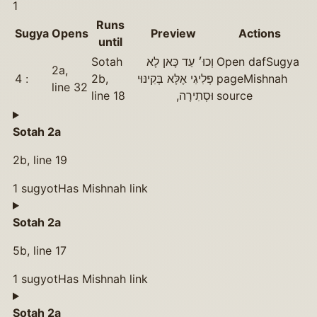
1
Runs
Sugya
Opens
Preview
Actions
until
Sotah
וְכוּ׳ עַד כָּאן לָא
Open daf
Sugya
2a,
4
2b,
פְּלִיגִי אֶלָּא בְּקִינּוּי
page
Mishnah
line 32
line 18
וּסְתִירָה,
source
Sotah 2a
2b, line 19
1
sugyot
Has Mishnah link
Sotah 2a
5b, line 17
1
sugyot
Has Mishnah link
Sotah 2a