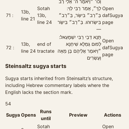
וְכוּ׳ ״וַיֹּאמֶר ה׳ אֵלַי רַב
Sotah
לָךְ״, אָמַר רַבִּי לֵוִי:
Open
13b,
71
13b,
בְּ״רַב״ בִּישֵּׂר, בְּ״רַב״
daf
Sugya
line 21
line 24
בִּישְּׂרוּהוּ. בְּ״רַב״ בִּישֵּׂר
page
—
תָּנָא דְּבֵי רַבִּי יִשְׁמָעֵאל:
Open
13b,
end of
לְפוּם גַּמְלָא שִׁיחְנָא
72
daf
Sugya
line 24
tractate
״וַיֹּאמֶר אֲלֵיהֶם בֶּן מֵאָה
page
וְעֶשְׂרִים
Steinsaltz sugya starts
Sugya starts inherited from Steinsaltz’s structure,
including Hebrew commentary labels where the
English lacks the section mark.
54
Runs
Sugya
Opens
Preview
Actions
until
Sotah
Open