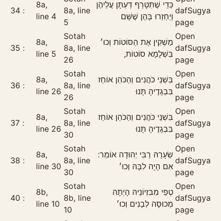
8a,
כְּדֵי שֶׁתִּטָּרֵף דַּעְתָּן עֲלֵיהֶן
34
8a, line
daf
Sugya
line 4
וְיַחְזְרוּ בָּהֶן שֶׁשָּׁם
5
page
Sotah
Open
8a,
מַשְׁקִין אֶת הַסּוֹטוֹת וְכוּ׳
35
8a, line
daf
Sugya
line 5
בִּשְׁלָמָא סוֹטוֹת,
26
page
Sotah
Open
8a,
בִּשְׁנֵי כֹּהֲנִים וְהַכֹּהֵן אוֹחֵז
36
8a, line
daf
Sugya
line 26
בִּבְגָדֶיהָ תָּנוּ
26
page
Sotah
Open
8a,
בִּשְׁנֵי כֹּהֲנִים וְהַכֹּהֵן אוֹחֵז
37
8a, line
daf
Sugya
line 26
בִּבְגָדֶיהָ תָּנוּ
30
page
Sotah
Open
8a,
שְׂעָרָהּ רַבִּי יְהוּדָה אוֹמֵר:
38
8a, line
daf
Sugya
line 30
אִם הָיָה לִבָּהּ וְכוּ׳
30
page
Sotah
Open
8b,
טְפֵי מִבִּזְיוֹנֵיהּ הָיְתָה
40
8b, line
daf
Sugya
line 10
מְכוּסָּה לְבָנִים וְכוּ׳
10
page