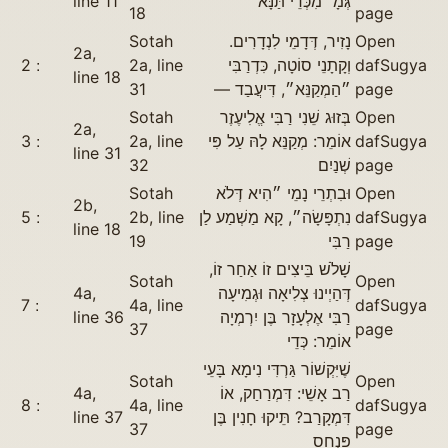
line 11
גְּמָ׳ מִכְּדֵי תַּנָּא
18
page
Sotah
נָזִיר, דְּדָמֵי לִנְדָרִים.
Open
2a,
2
2a, line
וְקָתָנֵי סוֹטָה, כִּדְרַבִּי
daf
Sugya
line 18
31
״הַמְקַנֵּא״, דִּיעֲבַד —
page
Sotah
בְּזוּג שֵׁנִי רַבִּי אֱלִיעֶזֶר
Open
2a,
3
2a, line
אוֹמֵר: מְקַנֵּא לָהּ עַל פִּי
daf
Sugya
line 31
32
שְׁנַיִם
page
Sotah
וּבִתְרֵי נָמֵי ״הִיא דְּלֹא
Open
2b,
5
2b, line
נִתְפָּשָׂה״, קָא מַשְׁמַע לַן
daf
Sugya
line 18
19
רַבִּי
page
שָׁלֹשׁ בֵּיצִים זוֹ אַחַר זוֹ,
Sotah
Open
4a,
דְּהַיְינוּ צְלִיאָה וּגְמִיעָה
7
4a, line
daf
Sugya
line 36
רַבִּי אֶלְעָזָר בֶּן יִרְמְיָה
37
page
אוֹמֵר: כְּדֵי
שֶׁיִּקְשׁוֹר גַּרְדִּי נִימָא בָּעֵי
Sotah
Open
4a,
רַב אָשֵׁי: דִּמְרַחַק, אוֹ
8
4a, line
daf
Sugya
line 37
דִּמְקָרַב? תֵּיקוּ חָנִין בֶּן
37
page
פִּנְחָס