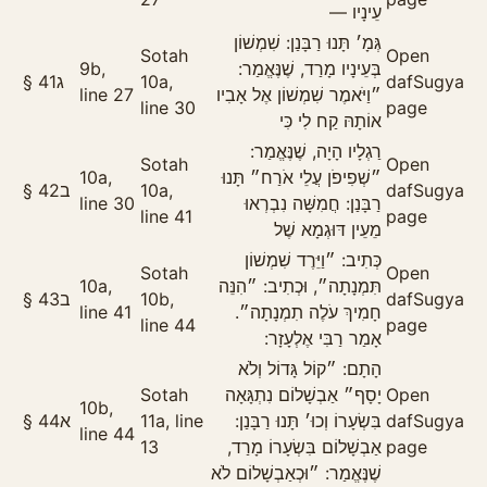
עֵינָיו —
גְּמָ׳ תָּנוּ רַבָּנַן: שִׁמְשׁוֹן
Sotah
Open
9b,
בְּעֵינָיו מָרַד, שֶׁנֶּאֱמַר:
§
41
ג
10a,
daf
Sugya
line 27
״וַיֹּאמֶר שִׁמְשׁוֹן אֶל אָבִיו
line 30
page
אוֹתָהּ קַח לִי כִּי
רַגְלָיו הָיָה, שֶׁנֶּאֱמַר:
Sotah
Open
10a,
״שְׁפִיפֹן עֲלֵי אֹרַח״ תָּנוּ
§
42
ב
10a,
daf
Sugya
line 30
רַבָּנַן: חֲמִשָּׁה נִבְרְאוּ
line 41
page
מֵעֵין דּוּגְמָא שֶׁל
כְּתִיב: ״וַיֵּרֶד שִׁמְשׁוֹן
Sotah
Open
10a,
תִּמְנָתָה״, וּכְתִיב: ״הִנֵּה
§
43
ב
10b,
daf
Sugya
line 41
חָמִיךְ עֹלֶה תִמְנָתָה״.
line 44
page
אָמַר רַבִּי אֶלְעָזָר:
הָתָם: ״קוֹל גָּדוֹל וְלֹא
Sotah
יָסָף״ אַבְשָׁלוֹם נִתְגָּאָה
Open
10b,
§
44
א
11a, line
בִּשְׂעָרוֹ וְכוּ׳ תָּנוּ רַבָּנַן:
daf
Sugya
line 44
13
אַבְשָׁלוֹם בִּשְׂעָרוֹ מָרַד,
page
שֶׁנֶּאֱמַר: ״וּכְאַבְשָׁלוֹם לֹא