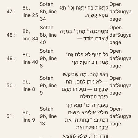
Sotah
Open
8b,
לִרְאוֹת בָּהּ יִרְאֶה וְכוּ׳ הָא
47
8b, line
daf
Sugya
line 25
גוּפָא קַשְׁיָא.
34
page
Sotah
Open
8b,
כְּזִמַּתְכֶנָה״ מַתְנִי׳ בְּמִדָּה
48
8b, line
daf
Sugya
line 34
שֶׁאָדָם מוֹדֵד —
40
page
Sotah
Open
8b,
כָּל הַגּוּף לֹא פָּלַט גְּמָ׳
49
9b, line
daf
Sugya
line 40
אָמַר רַב יוֹסֵף: אַף
8
page
רָאוּי לָהֶם. מַה שֶּׁבִּיקְּשׁוּ
Sotah
Open
9b,
— לֹא נִיתַּן לָהֶם, וּמַה
50
9b, line
daf
Sugya
line 8
שֶּׁבְּיָדָם — נְטָלוּהוּ מֵהֶם
9
page
בַּיָּרֵךְ הִתְחִילָּה
בַּעֲבֵירָה וְכוּ׳ מְנָא הָנֵי
Sotah
Open
9b,
מִילֵּי? אִילֵּימָא מִשּׁוּם
51
9b, line
daf
Sugya
line 9
דִּכְתִיב: ״בְּתֵת ה׳ אֶת
13
page
יְרֵכֵךְ נוֹפֶלֶת וְאֶת
וַהֲדַר יָרֵךְ, שֶׁלֹּא לְהוֹצִיא