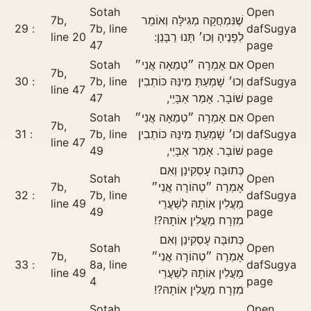
Sotah
Open
7b,
שֶׁנִּמְחֲקָה מְגִילָּה וְאוֹמֵר
29
7b, line
daf
Sugya
line 20
לְפָנֶיהָ וְכוּ׳ תָּנוּ רַבָּנַן:
47
page
Sotah
אִם אָמְרָה ״טְמֵאָה אֲנִי״
Open
7b,
30
7b, line
וְכוּ׳ שָׁמְעַתְּ מִינַּהּ כּוֹתְבִין
daf
Sugya
line 47
47
שׁוֹבָר. אָמַר אַבָּיֵי,
page
Sotah
אִם אָמְרָה ״טְמֵאָה אֲנִי״
Open
7b,
31
7b, line
וְכוּ׳ שָׁמְעַתְּ מִינַּהּ כּוֹתְבִין
daf
Sugya
line 47
49
שׁוֹבָר. אָמַר אַבָּיֵי,
page
כְּתוּבָּה עָסְקִינַן וְאִם
Sotah
Open
7b,
אָמְרָה ״טְהוֹרָה אֲנִי״
32
7b, line
daf
Sugya
line 49
מַעֲלִין אוֹתָהּ לְשַׁעֲרֵי
49
page
מִזְרָח מַעֲלִין אוֹתָהּ?!
כְּתוּבָּה עָסְקִינַן וְאִם
Sotah
Open
7b,
אָמְרָה ״טְהוֹרָה אֲנִי״
33
8a, line
daf
Sugya
line 49
מַעֲלִין אוֹתָהּ לְשַׁעֲרֵי
4
page
מִזְרָח מַעֲלִין אוֹתָהּ?!
Sotah
Open