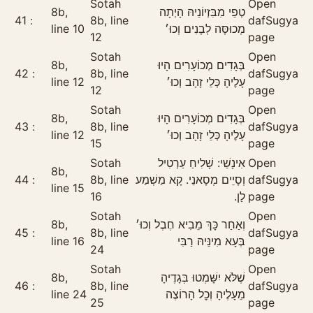
Sotah
Open
8b,
טְפֵי מִבִּזְיוֹנֵיהּ הָיְתָה
41
8b, line
daf
Sugya
line 10
מְכוּסָּה לְבָנִים וְכוּ׳
12
page
Sotah
Open
8b,
בְּגָדִים מְכוֹעָרִים הָיוּ
42
8b, line
daf
Sugya
line 12
עָלֶיהָ כְּלֵי זָהָב וְכוּ׳
12
page
Sotah
Open
8b,
בְּגָדִים מְכוֹעָרִים הָיוּ
43
8b, line
daf
Sugya
line 12
עָלֶיהָ כְּלֵי זָהָב וְכוּ׳
15
page
Sotah
אִינָשֵׁי: שָׁלִיחַ עַרְטִיל
Open
8b,
44
8b, line
וְסָיֵים מְסָאנֵי. קָא מַשְׁמַע
daf
Sugya
line 15
16
לַן.
page
Sotah
Open
8b,
וְאַחַר כָּךְ מֵבִיא חֶבֶל וְכוּ׳
45
8b, line
daf
Sugya
line 16
בְּעָא מִינֵּיהּ רַבִּי
24
page
Sotah
Open
8b,
שֶׁלֹּא יִשָּׁמְטוּ בְּגָדֶיהָ
46
8b, line
daf
Sugya
line 24
מֵעָלֶיהָ וְכׇל הָרוֹצֶה
25
page