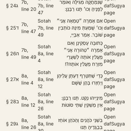
7b,
שֶׁנִּמְחֲקָה מְגִילָּה וְאוֹמֵר
§
24
ג
7b, line
daf
Sugya
line 20
לְפָנֶיהָ וְכוּ׳ תָּנוּ רַבָּנַן:
47
page
Sotah
אִם אָמְרָה ״טְמֵאָה אֲנִי״
Open
7b,
§
25
ד
7b, line
וְכוּ׳ שָׁמְעַתְּ מִינַּהּ כּוֹתְבִין
daf
Sugya
line 47
49
שׁוֹבָר. אָמַר אַבָּיֵי,
page
כְּתוּבָּה עָסְקִינַן וְאִם
Sotah
Open
7b,
אָמְרָה ״טְהוֹרָה אֲנִי״
§
26
ה
8a, line
daf
Sugya
line 49
מַעֲלִין אוֹתָהּ לְשַׁעֲרֵי
4
page
מִזְרָח מַעֲלִין אוֹתָהּ?!
Sotah
Open
8a,
כְּדֵי שֶׁתִּטָּרֵף דַּעְתָּן עֲלֵיהֶן
§
27
א
8a, line
daf
Sugya
line 4
וְיַחְזְרוּ בָּהֶן שֶׁשָּׁם
12
page
Sotah
Open
8a,
מִינַּיְיהוּ נְקַט. תָּנוּ רַבָּנַן:
§
28
ב
8a, line
daf
Sugya
line 12
אֵין מַשְׁקִין שְׁתֵּי סוֹטוֹת
26
page
Sotah
Open
8a,
בִּשְׁנֵי כֹּהֲנִים וְהַכֹּהֵן אוֹחֵז
§
29
ג
8a, line
daf
Sugya
line 26
בִּבְגָדֶיהָ תָּנוּ
30
page