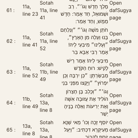
Sotah
Open
11a,
מֶלֶךְ חָדָשׁ וְגוֹ׳״. רַב
61
11a, line
daf
Sugya
line 23
וּשְׁמוּאֵל, חַד אָמַר: חָדָשׁ
41
page
מַמָּשׁ, וְחַד אָמַר:
חֹתֵן מֹשֶׁה וְגוֹ׳״ ״וְנִלְחַם
Sotah
Open
11a,
בָּנוּ וְעָלָה מִן הָאָרֶץ״,
62
11a, line
daf
Sugya
line 41
״וְעָלִינוּ״ מִיבְּעֵי לֵיהּ!
52
page
אָמַר רַבִּי אַבָּא בַּר
מִיבְּעֵי לֵיהּ! אָמַר רֵישׁ
Sotah
Open
11a,
לָקִישׁ: רוּחַ הַקֹּדֶשׁ
63
11b, line
daf
Sugya
line 52
מְבַשַּׂרְתָּן: ״כֵּן יִרְבֶּה וְכֵן
49
page
יִפְרוֹץ״ ״וַיָּקֻצוּ מִפְּנֵי בְּנֵי
וְגוֹ׳״ ״וְכָלֵב בֶּן חֶצְרוֹן
Sotah
Open
11b,
הוֹלִיד אֶת עֲזוּבָה אִשָּׁה
64
13a,
daf
Sugya
line 49
וְאֶת יְרִיעוֹת וְאֵלֶּה בָנֶיהָ
line 8
page
יֵשֶׁר
Sotah
יוֹסֵף זָכָה וְכוּ׳ מַאי שְׁנָא
Open
13a,
65
13a,
מֵעִיקָּרָא דִּכְתִיב: ״וַיַּעַל
daf
Sugya
line 8
line 8
יוֹסֵף לִקְבּוֹר
page