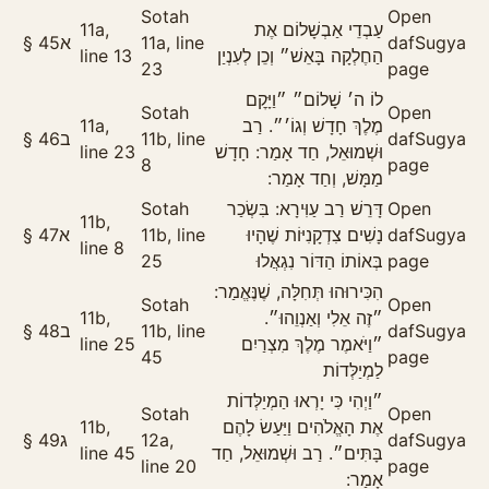
Sotah
Open
11a,
עַבְדֵי אַבְשָׁלוֹם אֶת
§
45
א
11a, line
daf
Sugya
line 13
הַחֶלְקָה בָּאֵשׁ״ וְכֵן לְעִנְיַן
23
page
לוֹ ה׳ שָׁלוֹם״ ״וַיָּקׇם
Sotah
Open
11a,
מֶלֶךְ חָדָשׁ וְגוֹ׳״. רַב
§
46
ב
11b, line
daf
Sugya
line 23
וּשְׁמוּאֵל, חַד אָמַר: חָדָשׁ
8
page
מַמָּשׁ, וְחַד אָמַר:
Sotah
דָּרֵשׁ רַב עַוִּירָא: בִּשְׂכַר
Open
11b,
§
47
א
11b, line
נָשִׁים צִדְקָנִיּוֹת שֶׁהָיוּ
daf
Sugya
line 8
25
בְּאוֹתוֹ הַדּוֹר נִגְאֲלוּ
page
הִכִּירוּהוּ תְּחִלָּה, שֶׁנֶּאֱמַר:
Sotah
Open
11b,
״זֶה אֵלִי וְאַנְוֵהוּ״.
§
48
ב
11b, line
daf
Sugya
line 25
״וַיֹּאמֶר מֶלֶךְ מִצְרַיִם
45
page
לַמְיַלְּדוֹת
״וַיְהִי כִּי יָרְאוּ הַמְיַלְּדוֹת
Sotah
Open
11b,
אֶת הָאֱלֹהִים וַיַּעַשׂ לָהֶם
§
49
ג
12a,
daf
Sugya
line 45
בָּתִּים״. רַב וּשְׁמוּאֵל, חַד
line 20
page
אָמַר: