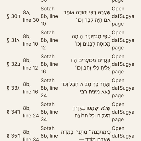
Sotah
Open
8a,
שְׂעָרָהּ רַבִּי יְהוּדָה אוֹמֵר:
§
30
ד
8b, line
daf
Sugya
line 30
אִם הָיָה לִבָּהּ וְכוּ׳
10
page
Sotah
Open
8b,
טְפֵי מִבִּזְיוֹנֵיהּ הָיְתָה
§
31
א
8b, line
daf
Sugya
line 10
מְכוּסָּה לְבָנִים וְכוּ׳
12
page
Sotah
Open
8b,
בְּגָדִים מְכוֹעָרִים הָיוּ
§
32
ב
8b, line
daf
Sugya
line 12
עָלֶיהָ כְּלֵי זָהָב וְכוּ׳
16
page
Sotah
Open
8b,
וְאַחַר כָּךְ מֵבִיא חֶבֶל וְכוּ׳
§
33
ג
8b, line
daf
Sugya
line 16
בְּעָא מִינֵּיהּ רַבִּי
24
page
Sotah
Open
8b,
שֶׁלֹּא יִשָּׁמְטוּ בְּגָדֶיהָ
§
34
ד
8b, line
daf
Sugya
line 24
מֵעָלֶיהָ וְכׇל הָרוֹצֶה
34
page
Sotah
Open
8b,
כְּזִמַּתְכֶנָה״ מַתְנִי׳ בְּמִדָּה
§
35
ה
8b, line
daf
Sugya
line 34
שֶׁאָדָם מוֹדֵד —