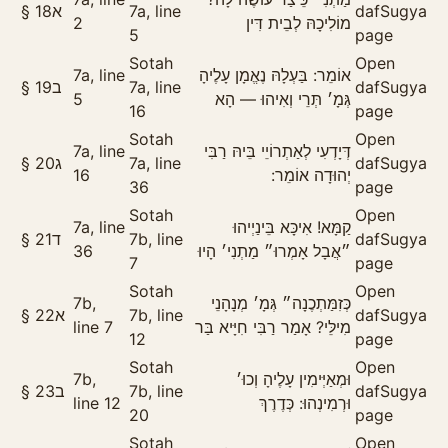
§
18
א
7a, line
daf
Sugya
2
מוֹלִיכָהּ לְבֵית דִּין
5
page
Sotah
Open
7a, line
אוֹמֵר: בַּעְלָהּ נֶאֱמָן עָלֶיהָ
§
19
ב
7a, line
daf
Sugya
5
גְּמָ׳ תְּרֵי וְאִיהוּ — הָא
16
page
Sotah
Open
7a, line
דְּיָדְעִי לְאַתְרוֹיֵי בֵּיהּ רַבִּי
§
20
ג
7a, line
daf
Sugya
16
יְהוּדָה אוֹמֵר:
36
page
Sotah
Open
7a, line
קַמָּא! אִיכָּא בֵּינַיְיהוּ
§
21
ד
7b, line
daf
Sugya
36
״אֲבָל אָמְרוּ״ מַתְנִי׳ הָיוּ
7
page
Sotah
Open
7b,
כְּזִמַּתְכֶנָה״ גְּמָ׳ מְנָהָנֵי
§
22
א
7b, line
daf
Sugya
line 7
מִילֵּי? אָמַר רַבִּי חִיָּיא בַּר
12
page
Sotah
Open
7b,
וּמְאַיְּימִין עָלֶיהָ וְכוּ׳
§
23
ב
7b, line
daf
Sugya
line 12
וּרְמִינְהוּ: כְּדֶרֶךְ
20
page
Sotah
Open