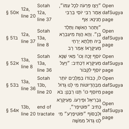
Sotah
״וַיְצַו פַּרְעֹה לְכׇל עַמּוֹ״,
Open
12a,
§
50
א
12a,
אָמַר רַבִּי יוֹסֵי בְּרַבִּי
daf
Sugya
line 20
line 37
חֲנִינָא: אַף
page
״וַתַּהַר הָאִשָּׁה וַתֵּלֶד
Sotah
Open
12a,
בֵּן״. וְהָא הֲוָת מִיעַבְּרָא
§
51
ב
13a,
daf
Sugya
line 37
בֵּיהּ תְּלָתָא יַרְחֵי
line 8
page
מֵעִיקָּרָא! אָמַר רַב
Sotah
יוֹסֵף זָכָה וְכוּ׳ מַאי שְׁנָא
Open
13a,
§
52
א
13a,
מֵעִיקָּרָא דִּכְתִיב: ״וַיַּעַל
daf
Sugya
line 8
line 36
יוֹסֵף לִקְבּוֹר
page
Sotah
לוֹ, כְּבוֹדוֹ בִּמְלָכִים יוֹתֵר
Open
13a,
§
53
ב
13b,
מִבְּהֶדְיוֹטוֹת מִי לָנוּ גָּדוֹל
daf
Sugya
line 36
line 20
מִיּוֹסֵף כּוּ׳ תָּנוּ רַבָּנַן: בֹּא
page
גַּבְרִיאֵל וּפֵירְעוֹ. מֵעִיקָּרָא
Open
13b,
end of
כְּתִיב ״פּוֹטִיפַר״,
§
54
א
daf
Sugya
line 20
tractate
וּלְבַסּוֹף ״פּוֹטִיפֶרַע״ מִי
page
לָנוּ גָּדוֹל מִמֹּשֶׁה