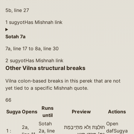
5b, line 27
1
sugyot
Has Mishnah link
Sotah 7a
7a, line 17 to 8a, line 30
2
sugyot
Has Mishnah link
Other Vilna structural breaks
Vilna colon-based breaks in this perek that are not
yet tied to a specific Mishnah quote.
66
Runs
Sugya
Opens
Preview
Actions
until
Sotah
Open
2a,
חוֹלֶצֶת וְלֹא מִתְיַיבֶּמֶת
1
2a, line
daf
Sugya