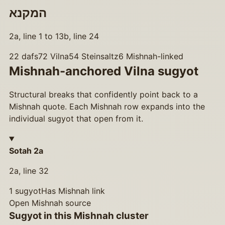
המקנא
2a, line 1 to 13b, line 24
22
dafs
72
Vilna
54
Steinsaltz
6
Mishnah-linked
Mishnah-anchored Vilna sugyot
Structural breaks that confidently point back to a
Mishnah quote. Each Mishnah row expands into the
individual sugyot that open from it.
Sotah 2a
2a, line 32
1
sugyot
Has Mishnah link
Open Mishnah source
Sugyot in this Mishnah cluster