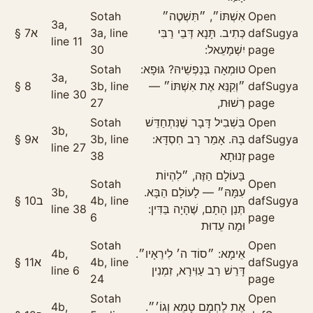
Sotah
אִשְׁתּוֹ״, ״תִּשְׁטֶה״
Open
3a,
§
7
א
3a, line
כְּתִיב. תָּנָא דְּבֵי רַבִּי
daf
Sugya
line 11
30
יִשְׁמָעֵאל:
page
Sotah
טוּמְאָה בְּנַפְשֵׁיהּ? גּוּפָא:
Open
3a,
§
8
3b, line
״וְקִנֵּא אֶת אִשְׁתּוֹ״ —
daf
Sugya
line 30
27
רְשׁוּת,
page
Sotah
בִּשְׁבִיל דָּבָר שֶׁנִּתְחַדֵּשׁ
Open
3b,
§
9
א
3b, line
בָּהּ. אָמַר רַב חִסְדָּא:
daf
Sugya
line 27
38
זְנוּתָא
page
בָּעוֹלָם הַזֶּה, ״לִהְיוֹת
Sotah
Open
3b,
עִמָּהּ״ — לָעוֹלָם הַבָּא.
§
10
ב
4b, line
daf
Sugya
line 38
תְּנַן הָתָם, שֶׁהָיָה בַּדִּין:
6
page
וּמָה עֵדוּת
Sotah
Open
4b,
אֵימָא: ״סוֹד ה׳ לִירֵאָיו״.
§
11
א
4b, line
daf
Sugya
line 6
דָּרֵשׁ רַב עַוִּירָא, זִמְנִין
24
page
Sotah
Open
4b,
אֶת לַחְמָם טָמֵא וְגוֹ׳״.