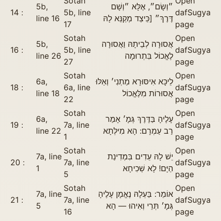
Sotah
Open
5b,
״וְשָׂם״, אֶלָּא ״וְשָׁם
14
5b, line
daf
Sugya
line 16
דֶּרֶךְ״ [כֵּיצַד מְקַנֵּא לָהּ
17
page
Sotah
Open
5b,
אֲסוּרָה לְבֵיתָהּ וַאֲסוּרָה
16
5b, line
daf
Sugya
line 26
לֶאֱכוֹל בִּתְרוּמָה
27
page
Sotah
Open
6a,
לֵיכָּא אִיסּוּרָא מַתְנִי׳ וְאֵלּוּ
18
6a, line
daf
Sugya
line 18
אֲסוּרוֹת מִלֶּאֱכוֹל
22
page
Sotah
Open
6a,
עָלֶיהָ בַּדֶּרֶךְ גְּמָ׳ אָמַר
19
7a, line
daf
Sugya
line 22
רַב עַמְרָם: הָא מִילְּתָא
1
page
Sotah
Open
7a, line
יֵשׁ לָהּ עֵדִים בִּמְדִינַת
20
7a, line
daf
Sugya
1
הַיָּם! לָא שְׁכִיחָא
5
page
Sotah
Open
7a, line
אוֹמֵר: בַּעְלָהּ נֶאֱמָן עָלֶיהָ
21
7a, line
daf
Sugya
5
גְּמָ׳ תְּרֵי וְאִיהוּ — הָא
16
page