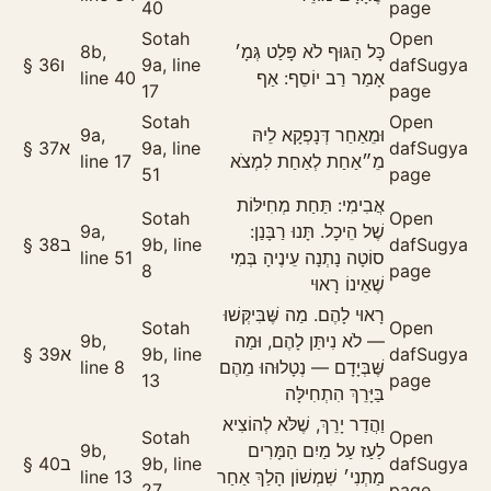
40
page
Sotah
Open
8b,
כָּל הַגּוּף לֹא פָּלַט גְּמָ׳
§
36
ו
9a, line
daf
Sugya
line 40
אָמַר רַב יוֹסֵף: אַף
17
page
Sotah
Open
9a,
וּמֵאַחַר דְּנָפְקָא לֵיהּ
§
37
א
9a, line
daf
Sugya
line 17
מֵ״אַחַת לְאַחַת לִמְצֹא
51
page
אֲבִימִי: תַּחַת מְחִילּוֹת
Sotah
Open
9a,
שֶׁל הֵיכָל. תָּנוּ רַבָּנַן:
§
38
ב
9b, line
daf
Sugya
line 51
סוֹטָה נָתְנָה עֵינֶיהָ בְּמִי
8
page
שֶׁאֵינוֹ רָאוּי
רָאוּי לָהֶם. מַה שֶּׁבִּיקְּשׁוּ
Sotah
Open
9b,
— לֹא נִיתַּן לָהֶם, וּמַה
§
39
א
9b, line
daf
Sugya
line 8
שֶּׁבְּיָדָם — נְטָלוּהוּ מֵהֶם
13
page
בַּיָּרֵךְ הִתְחִילָּה
וַהֲדַר יָרֵךְ, שֶׁלֹּא לְהוֹצִיא
Sotah
Open
9b,
לַעַז עַל מַיִם הַמָּרִים
§
40
ב
9b, line
daf
Sugya
line 13
מַתְנִי׳ שִׁמְשׁוֹן הָלַךְ אַחַר
27
page