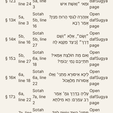
§
12
ב
5a, line
daf
Sugya
line 24
וּמַאי ״וְאֵשֶׁת אִישׁ
3
page
Sotah
Open
5a,
אַזְהָרָה לְגַסֵּי הָרוּחַ מִנַּיִן?
§
13
א
5b, line
daf
Sugya
line 3
אָמַר רָבָא
16
page
Sotah
Open
5b,
״וְשָׂם״, אֶלָּא ״וְשָׁם
§
14
א
5b, line
daf
Sugya
line 16
דֶּרֶךְ״ [כֵּיצַד מְקַנֵּא לָהּ
27
page
Sotah
Open
5b,
וְאִם מֵת חוֹלֶצֶת אַמַּאי?
§
15
ב
6a, line
daf
Sugya
line 27
תִּתְיַיבֵּם נָמֵי יַבּוֹמֵי?
18
page
Sotah
Open
6a,
לֵיכָּא אִיסּוּרָא מַתְנִי׳ וְאֵלּוּ
§
16
א
6a, line
daf
Sugya
line 18
אֲסוּרוֹת מִלֶּאֱכוֹל
22
page
Sotah
Open
6a,
עָלֶיהָ בַּדֶּרֶךְ גְּמָ׳ אָמַר
§
17
ב
7a, line
daf
Sugya
line 22
רַב עַמְרָם: הָא מִילְּתָא
2
page
Sotah
Open
7a, line
מַתְנִי׳ כֵּיצַד עוֹשֶׂה לָהּ?