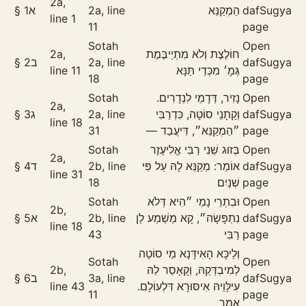
2a,
§
1
א
2a, line
הַמְקַנֵּא
daf
Sugya
line 1
11
page
Sotah
Open
2a,
חוֹלֶצֶת וְלֹא מִתְיַיבֶּמֶת
§
2
ב
2a, line
daf
Sugya
line 11
גְּמָ׳ מִכְּדֵי תַּנָּא
18
page
Sotah
נָזִיר, דְּדָמֵי לִנְדָרִים.
Open
2a,
§
3
ג
2a, line
וְקָתָנֵי סוֹטָה, כִּדְרַבִּי
daf
Sugya
line 18
31
״הַמְקַנֵּא״, דִּיעֲבַד —
page
Sotah
בְּזוּג שֵׁנִי רַבִּי אֱלִיעֶזֶר
Open
2a,
§
4
ד
2b, line
אוֹמֵר: מְקַנֵּא לָהּ עַל פִּי
daf
Sugya
line 31
18
שְׁנַיִם
page
Sotah
וּבִתְרֵי נָמֵי ״הִיא דְּלֹא
Open
2b,
§
5
א
2b, line
נִתְפָּשָׂה״, קָא מַשְׁמַע לַן
daf
Sugya
line 18
43
רַבִּי
page
וְלֵיכָּא הָאִידָּנָא מֵי סוֹטָה
Sotah
Open
2b,
לְמִיבְדְּקַהּ, וְקָאָסַר לַהּ
§
6
ב
3a, line
daf
Sugya
line 43
עִילָּוֵיהּ אִיסּוּרָא דִּלְעוֹלָם.
11
page
אָמַר