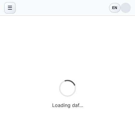
☰
EN
Loading daf…