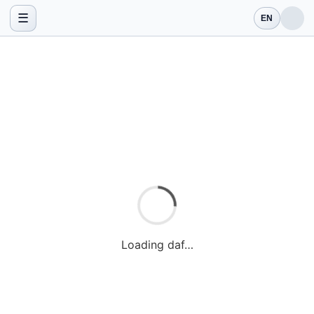
☰
EN
Loading daf…